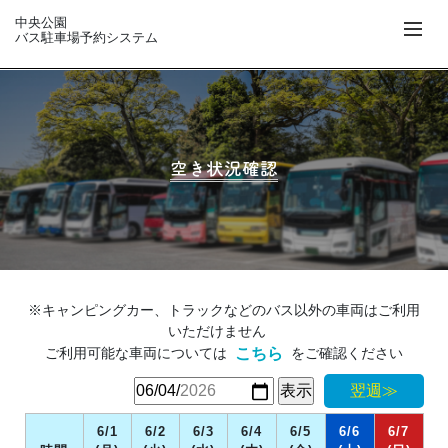
中央公園
バス駐車場予約システム
空き状況確認
※キャンピングカー、トラックなどのバス以外の車両はご利用
いただけません
ご利用可能な車両については
をご確認ください
こちら
翌週≫
6/1
6/2
6/3
6/4
6/5
6/6
6/7