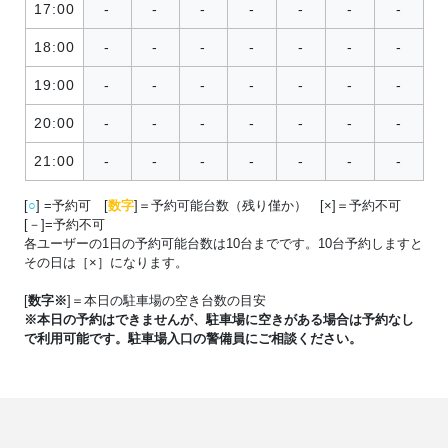
17:00
-
-
-
-
-
-
-
18:00
-
-
-
-
-
-
-
19:00
-
-
-
-
-
-
-
20:00
-
-
-
-
-
-
-
21:00
-
-
-
-
-
-
-
[
○
] =予約可 [
数字
]＝予約可能台数（残り僅か） [×]＝予約不可
[－]=予約不可
各ユーザーの1日の予約可能台数は10台までです。10台予約しますと
その日は［×］になります。
[
数字※
]＝本日の駐車場の空き台数の目安
※本日の予約はできませんが、駐車場に空きがある場合は予約なし
で利用可能です。駐車場入口の警備員にご相談ください。