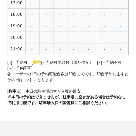
17:00
-
-
-
-
-
-
-
18:00
-
-
-
-
-
-
-
19:00
-
-
-
-
-
-
-
20:00
-
-
-
-
-
-
-
21:00
-
-
-
-
-
-
-
[
○
] =予約可 [
数字
]＝予約可能台数（残り僅か） [×]＝予約不可
[－]=予約不可
各ユーザーの1日の予約可能台数は10台までです。10台予約しますと
その日は［×］になります。
[
数字※
]＝本日の駐車場の空き台数の目安
※本日の予約はできませんが、駐車場に空きがある場合は予約なし
で利用可能です。駐車場入口の警備員にご相談ください。