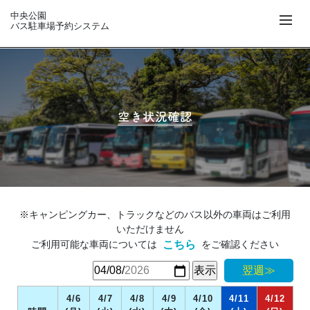
中央公園
バス駐車場予約システム
空き状況確認
※キャンピングカー、トラックなどのバス以外の車両はご利用
いただけません
ご利用可能な車両については
をご確認ください
こちら
翌週≫
4/6
4/7
4/8
4/9
4/10
4/11
4/12