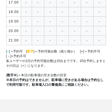
17:00
-
-
-
-
-
-
-
18:00
-
-
-
-
-
-
-
19:00
-
-
-
-
-
-
-
20:00
-
-
-
-
-
-
-
21:00
-
-
-
-
-
-
-
[
○
] =予約可 [
数字
]＝予約可能台数（残り僅か） [×]＝予約不可
[－]=予約不可
各ユーザーの1日の予約可能台数は10台までです。10台予約しますと
その日は［×］になります。
[
数字※
]＝本日の駐車場の空き台数の目安
※本日の予約はできませんが、駐車場に空きがある場合は予約なし
で利用可能です。駐車場入口の警備員にご相談ください。