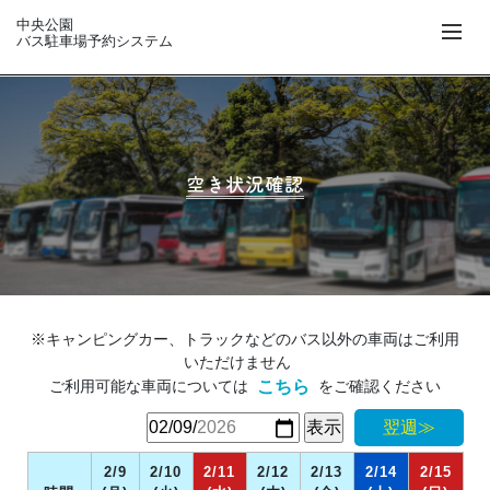
中央公園
バス駐車場予約システム
空き状況確認
※キャンピングカー、トラックなどのバス以外の車両はご利用
いただけません
ご利用可能な車両については
をご確認ください
こちら
翌週≫
2/9
2/10
2/11
2/12
2/13
2/14
2/15