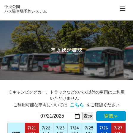
中央公園
バス駐車場予約システム
空き状況確認
※キャンピングカー、トラックなどのバス以外の車両はご利用
いただけません
ご利用可能な車両については
をご確認ください
こちら
翌週≫
7/21
7/22
7/23
7/24
7/25
7/26
7/27