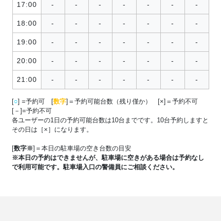
17:00
-
-
-
-
-
-
-
18:00
-
-
-
-
-
-
-
19:00
-
-
-
-
-
-
-
20:00
-
-
-
-
-
-
-
21:00
-
-
-
-
-
-
-
[
○
] =予約可 [
数字
]＝予約可能台数（残り僅か） [×]＝予約不可
[－]=予約不可
各ユーザーの1日の予約可能台数は10台までです。10台予約しますと
その日は［×］になります。
[
数字※
]＝本日の駐車場の空き台数の目安
※本日の予約はできませんが、駐車場に空きがある場合は予約なし
で利用可能です。駐車場入口の警備員にご相談ください。